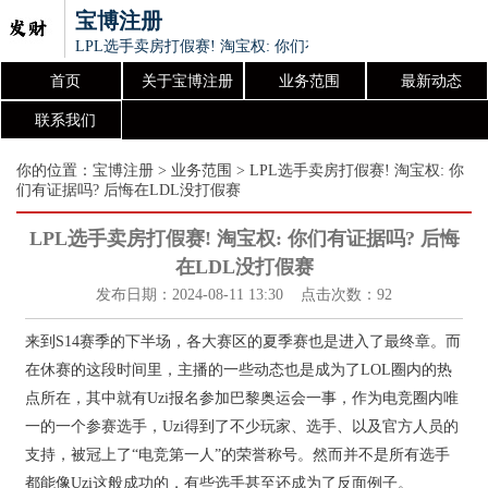
宝博注册
LPL选手卖房打假赛! 淘宝权: 你们有证据吗? 后悔在LDL没
首页
关于宝博注册
业务范围
最新动态
联系我们
你的位置：
宝博注册
>
业务范围
> LPL选手卖房打假赛! 淘宝权: 你
们有证据吗? 后悔在LDL没打假赛
LPL选手卖房打假赛! 淘宝权: 你们有证据吗? 后悔
在LDL没打假赛
发布日期：2024-08-11 13:30 点击次数：92
来到S14赛季的下半场，各大赛区的夏季赛也是进入了最终章。而
在休赛的这段时间里，主播的一些动态也是成为了LOL圈内的热
点所在，其中就有Uzi报名参加巴黎奥运会一事，作为电竞圈内唯
一的一个参赛选手，Uzi得到了不少玩家、选手、以及官方人员的
支持，被冠上了“电竞第一人”的荣誉称号。然而并不是所有选手
都能像Uzi这般成功的，有些选手甚至还成为了反面例子。