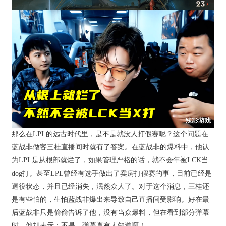
那么在LPL的远古时代里，是不是就没人打假赛呢？这个问题在
蓝战非做客三桂直播间时就有了答案。在蓝战非的爆料中，他认
为LPL是从根部就烂了，如果管理严格的话，就不会年被LCK当
dog打。甚至LPL曾经有选手做出了卖房打假赛的事，目前已经是
退役状态，并且已经消失，泯然众人了。对于这个消息，三桂还
是有些怕的，生怕蓝战非爆出来导致自己直播间受影响。好在最
后蓝战非只是偷偷告诉了他，没有当众爆料，但在看到部分弹幕
时，他却表示：不是，弹幕真有人知道啊！