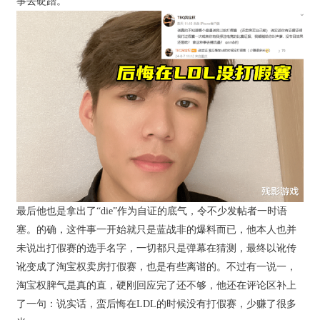
事去硬蹭。
最后他也是拿出了“die”作为自证的底气，令不少发帖者一时语
塞。的确，这件事一开始就只是蓝战非的爆料而已，他本人也并
未说出打假赛的选手名字，一切都只是弹幕在猜测，最终以讹传
讹变成了淘宝权卖房打假赛，也是有些离谱的。不过有一说一，
淘宝权脾气是真的直，硬刚回应完了还不够，他还在评论区补上
了一句：说实话，蛮后悔在LDL的时候没有打假赛，少赚了很多