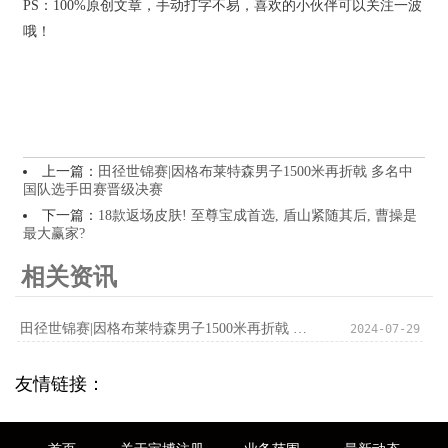
PS：100%原创文章，手动打字不易，喜欢的小伙伴可以关注一波
哦！
上一篇：
田径世锦赛|因格布莱特森男子1500米再折戟 多名中
国队选手田赛晋级决赛
下一篇：
18款返场皮肤! 至尊宝成首选, 盾山紧随其后, 曹操是
最大赢家?
相关资讯
田径世锦赛|因格布莱特森男子1500米再折戟 多名中国队选手田赛晋级决赛
2024-07-29
友情链接：