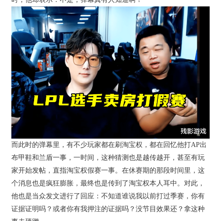
而此时的弹幕里，有不少玩家都在刷淘宝权，都在回忆他打AP出
布甲鞋和兰盾一事，一时间，这种猜测也是越传越开，甚至有玩
家开始发帖，直指淘宝权假赛一事。在休赛期的那段时间里，这
个消息也是疯狂膨胀，最终也是传到了淘宝权本人耳中。对此，
他也是当众发文进行了回应：不知道谁说我以前打过季赛，你有
证据证明吗？或者你有我押注的证据吗？没节目效果还？拿这种